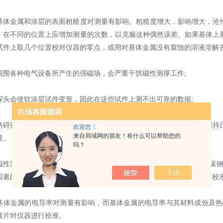
金属和涂层的表面粗糙度对测量有影响。粗糙度增大，影响增大，沧州
，在不同的位置上应增加测量的次数，以克服这种偶然误差。如果基体上
试件上取几个位置校对仪器的零点，或用对基体金属没有腐蚀的溶液溶解去
各种电气设备所产生的强磁场，会严重干扰磁性测厚工作;
会使软涂层试件变形，因此在这些试件上测不出可靠的数据;
探头与涂层表面紧密接触的附着物质，必须清除，在测量中，要保持压
欢迎您！
来自局域网的朋友！有什么可以帮助您的
量。
吗？
法测量厚度受基体金属性变化的影响(在实际应用中，无损检测低碳钢
因素的影响，应使用与试件基体金属具有相同性质的标准片对仪器进行校准
金属的电导率对测量有影响，而基体金属的电导率与其材料成份及热处
准片对仪器进行校准。