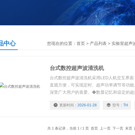
品中心
您现在的位置：
首页
>
产品列表
>
实验室超声
台式数控超声波清洗机
台式数控超声波清洗机采用LED人机交互界
直观方便，可实现定时、超声功率调节等功能
深受广大用户的喜爱。◆数显记忆和设定的超
设定容器内的加热温度◆清洗器内槽采用优质3
更新时间：
2026-01-28
型号：
TH
数显记忆和设定的超声功率◆数显容器内的实
盖、外壳采用优质304不锈钢
共 1 条记录，当前 1 / 1 页 首页 上一页 下一页 末页