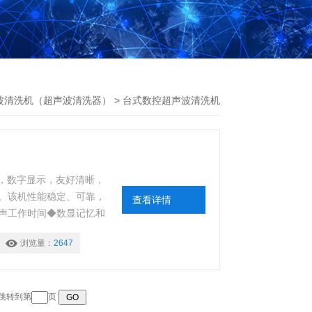
波清洗机（超声波清洗器）
>
台式数控超声波清洗机
面，数字显示，友好清晰，
。该机性能稳定、可靠，
查看详情
声工作时间◆数显记忆和
04不锈钢板冲压成形◆
浏览量：
2647
际温度◆清洗器的降音
 跳转到第
页