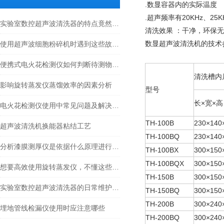
.数显容器内的实际温度
.超声频率有20KHz、25K
实验室数控超声波清洗器的特点竟然这么多！
清洗效果 ：干净，环保
数显超声波清洗机的技术
使用超声波细胞粉碎机时遇到这些故障不要慌
便携式电火花检测仪如何判断待测物体是否存在电火花放电现象？
清洗槽内
影响旋转蒸发仪蒸馏效率的因素分析
型号
长
×
宽
×
高
电火花检测仪使用中常见问题及解决方法
TH-100B
230×140
超声波清洗机换能器粘结工艺
TH-100BQ
230×140
分析漆膜测厚仪是依据什么原理进行工作的
TH-100BX
300×150
TH-100BQX
300×150
想要高效使用旋转蒸发仪，不懂这些可不行
TH-150B
300×150
实验室数控超声波清洗器的日常维护方法
TH-150BQ
300×150
TH-200B
300×240
埋地管线检漏仪使用时应注意哪些
TH-200BQ
300×240