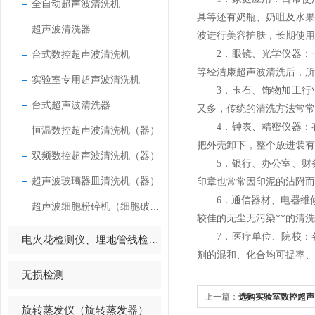
全自动超声波清洗机
具等还有奶瓶、奶咀及水
超声波清洗器
波进行美容护肤，长期使用
台式数控超声波清洗机
2．眼镜、光学仪器：一
等经洁康超声波清洗后，所
实验室专用超声波清洗机
3．玉石、饰物加工行业
台式超声波清洗器
又多，传统的清洗方法常常
4．钟表、精密仪器：有
恒温数控超声波清洗机（器）
把外壳卸下，整个放进装有
双频数控超声波清洗机（器）
5．银行、办公室、财务
超声波玻璃器皿清洗机（器）
印章也常常因印泥的沾附而
6．通信器材、电器维修
超声波细胞粉碎机（细胞破碎仪）
较佳的无尘无污染**的清
7．医疗单位、院校：各
电火花检测仪、埋地管线检测仪
剂的混和、化合均可提率、
无损检测
上一篇：
选购实验室数控超声
旋转蒸发仪（旋转蒸发器）