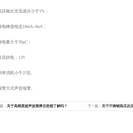
输出交流成分小于1%；
峰值电流10mA-3mA；
量大于30μC；
供电：12V
消耗小于25瓦;
方式声音报警。
篇：
关于高精度超声波测厚仪您都了解吗？
下一篇：
关于不锈钢高压反