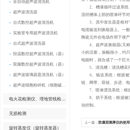
全自动超声波清洗机
2、槽液循环过滤系统：
超声波清洗器
流经槽体上部的喷淋环节对
台式数控超声波清洗机
3、其中发生器是相对于
电缆输送到换能器上。一
实验室专用超声波清洗机
陶瓷元件在电场作用下便产
台式超声波清洗器
4、超声波换能器(又称
小的活塞，振幅很小，约只
恒温数控超声波清洗机（器）
电能时，就合成了一个巨大
双频数控超声波清洗机（器）
5、清洗槽：清洗槽采用S
超声波玻璃器皿清洗机（器）
6、输送系统：根据被清
链、网带、双链、步进、电
超声波细胞粉碎机（细胞破碎仪）
7、喷淋漂洗系统：根据
8、烘干系统：根据被清
电火花检测仪、埋地管线检测仪
动控制。
无损检测
上一篇：
防腐层测厚仪的使用
旋转蒸发仪（旋转蒸发器）