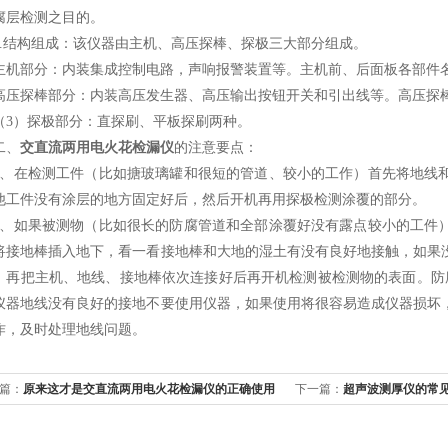
腐层检测之目的。
结构组成：该仪器由主机、高压探棒、探极三大部分组成。
部分：内装集成控制电路，声响报警装置等。主机前、后面板各部件
探棒部分：内装高压发生器、高压输出按钮开关和引出线等。高压探
）探极部分：直探刷、平板探刷两种。
、
交直流两用电火花检漏仪
的注意要点：
在检测工件（比如搪玻璃罐和很短的管道、较小的工作）首先将地线和
他工件没有涂层的地方固定好后，然后开机再用探极检测涂覆的部分。
如果被测物（比如很长的防腐管道和全部涂覆好没有露点较小的工件）
将接地棒插入地下，看一看接地棒和大地的湿土有没有良好地接触，如果
，再把主机、地线、接地棒依次连接好后再开机检测被检测物的表面。防腐
仪器地线没有良好的接地不要使用仪器，如果使用将很容易造成仪器损坏
作，及时处理地线问题。
篇：
原来这才是交直流两用电火花检漏仪的正确使用
下一篇：
超声波测厚仪的常
！