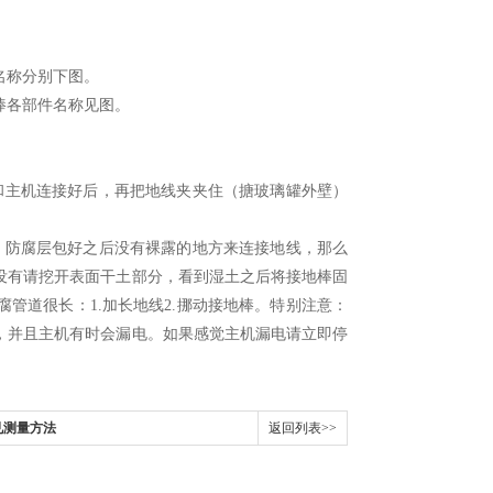
名称分别下图。
棒各部件名称见图。
主机连接好后，再把地线夹夹住（搪玻璃罐外壁）
防腐层包好之后没有裸露的地方来连接地线，那么
没有请挖开表面干土部分，看到湿土之后将接地棒固
管道很长：1.加长地线2.挪动接地棒。特别注意：
，并且主机有时会漏电。如果感觉主机漏电请立即停
见测量方法
返回列表>>