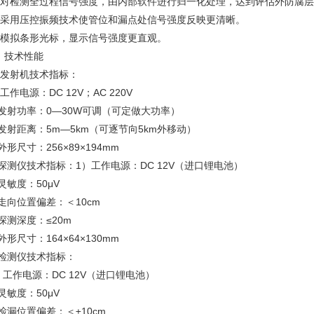
、 对检测全过程信号强度，由内部软件进行归一化处理，达到评估外防腐
、 采用压控振频技术使管位和漏点处信号强度反映更清晰。
、 模拟条形光标，显示信号强度更直观。
 技术性能
 发射机技术指标：
工作电源：DC 12V；AC 220V
发射功率：0—30W可调（可定做大功率）
发射距离：5m—5km（可逐节向5km外移动）
外形尺寸：256×89×194mm
探测仪技术指标：1）工作电源：DC 12V（进口锂电池）
灵敏度：50μV
走向位置偏差：＜10cm
探测深度：≤20m
外形尺寸：164×64×130mm
、检测仪技术指标：
工作电源：DC 12V（进口锂电池）
灵敏度：50μV
检漏位置偏差：＜±10cm