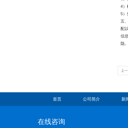
4）
5）
五、
配
信
隐
上一
首页
公司简介
新
在线咨询