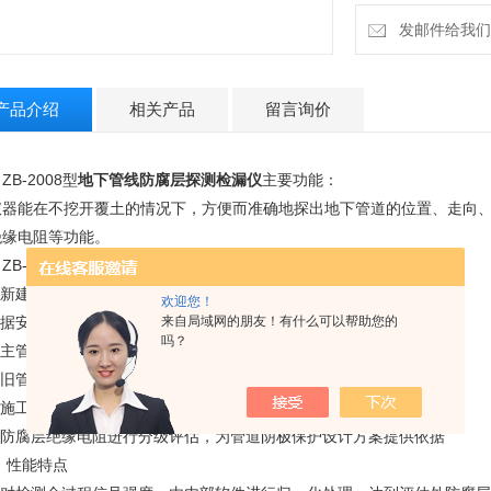
发邮件给我们：ti
产品介绍
相关产品
留言询价
ZB-2008型
地下管线防腐层探测检漏仪
主要功能：
仪器能在不挖开覆土的情况下，方便而准确地探出地下管道的位置、走向
绝缘电阻等功能。
ZB-2008型
地下管线防腐层探测检漏仪
主要用途：
对新建管道进行监理及竣工验收
欢迎您！
来自局域网的朋友！有什么可以帮助您的
 根据安全规程，对在线运行管线进行定期检测，确保阴极保护效果
吗？
对主管线上分支、盲板进行定位
 对旧管线进行检测、评估，确定该管段是否需要大修或更换
 对施工区段进行前期探查，防止施工时挖断其他管线
 对防腐层绝缘电阻进行分级评估，为管道阴极保护设计方案提供依据
 性能特点