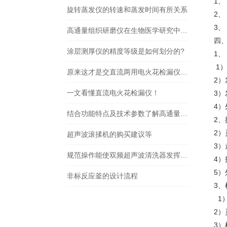
1
旋转蒸发仪的转速和蒸发时间有所关系
2
3
高通量组织研磨仪在生物医学研究中的应用及其优势分析
四、
涂层测厚仪的精度等级是如何划分的?
1、
1）
原来这才是交直流两用电火花检漏仪的正确使用方法！
2）
一文看懂直流电火花检漏仪！
3）
4）
结合功能特点及技术参数了解高通量组织研磨仪
2、
2）
超声波滚揉机的购买建议等
3）
规范操作能使双频超声波清洗器发挥实效
4）
5）
非标反应釜的设计流程
3
1）
2）
3）