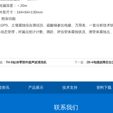
检漏深度：＜20m
外形尺寸：164×64×130mm
 附加功能
以GPS、土壤腐蚀综合测试仪、硫酸铜参比电极、万用表、一套分析技术软
息动态管理，对漏点统计计数、测距、评估管体腐蚀状况、测管体腐蚀点
。
篇：
TH-B缸体零部件超声波清洗机
下一篇：
ZB-6电缆故障定位
检测仪
闻资讯
产品展示
技术支持
资料下载
联系我们