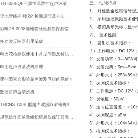
三、 性能特点
TH-600BQE三频恒温数控超声波清洗机技术参数
1、 对检测全过程信号
埋地管线探测仪的检漏原理及方法
2、 采用压控振频技术
3、 模拟条形光标，显
影响ZB-2008埋地管线检测仪探测信号的因素
四、 技术性能
多功效反响器利用范畴
1、 发射机技术指标：
1）工作电源：DC 12V；A
电火花检测仪使用中常见问题及解决方法
2）发射功率：0—30W
医用超声波清洗机原理
3）发射距离：5m—5k
4）外形尺寸：256×89×1
哪些因素会影响超声波测厚仪的示值？
2、探测仪技术指标：
1）工作电源：DC 12V
数控超声波清洗机
2）灵敏度：50μV
THCNS-100B 型超声波提取浓缩机组
3）走向位置偏差：＜10c
4）探测深度：≤5m
规范操作高通量组织研磨仪保证其发挥实效
5）外形尺寸：164×64×1
3、检测仪技术指标：