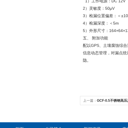
1）工作电源：DC 12
2）灵敏度：50μV
3）检漏位置偏差：＜±10
4）检漏深度：＜5m
5）外形尺寸：164×64×1
五、 附加功能
配以GPS、土壤腐蚀综
信息动态管理，对漏点统
隐。
上一篇：
GCF-0.5不锈钢高