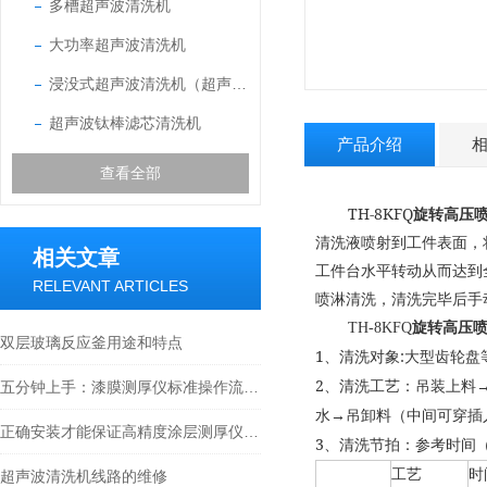
多槽超声波清洗机
大功率超声波清洗机
浸没式超声波清洗机（超声波振盒）
超声波钛棒滤芯清洗机
产品介绍
查看全部
TH-8KFQ
旋转高压
清洗液喷射到工件表面，
相关文章
工件台水平转动从而达到
RELEVANT ARTICLES
喷淋清洗，清洗完毕后手
TH-8KFQ
旋转高压
双层玻璃反应釜用途和特点
1
:
、清洗对象
大型齿轮盘
2
五分钟上手：漆膜测厚仪标准操作流程详解
、清洗工艺：吊装上料
→
水
吊卸料（中间可穿插
正确安装才能保证高精度涂层测厚仪的正常运行
3
、清洗节拍：参考时间
工艺
时
超声波清洗机线路的维修