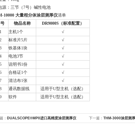
电源：三节（7号）碱性电池
-10000
大量程分体涂层测厚仪
清单
序号
物品名称
DR9000S
（标准配置）
1
主机1个
√
2
标准片5片
√
3
铁基体1块
√
4
电池3节
√
5
说明书1份
√
6
合格证1个
√
7
清洁布1张
√
8
通讯数据线
适用于U型主机（选配）
9
软件
适用于U型主机（选配）
篇：
DUALSCOPE®MP0进口高精度涂层测厚仪
下一篇：
THM-3000涂层