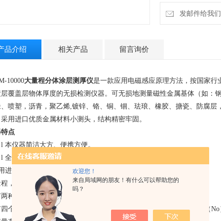
发邮件给我们：ti
产品介绍
相关产品
留言询价
-10000
大量程分体涂层测厚仪
是一款应用电磁感应原理方法，按国家行
镀层覆盖层物体厚度的无损检测仪器。可无损地测量磁性金属基体（如：
未、
喷塑，沥青，聚乙烯,
镀锌、铬、铜、锢、珐琅、橡胶、搪瓷、防腐层
，采用进口优质金属材料小测头，结构精密牢固。
器特点
l
本仪器简洁大方、便携方便。
l
全智能触摸按键，防滑型，设计*、新颖，人性化，结构紧密
用进口金属小测头，性能稳定，耐磨耐压，长寿命
欢迎您！
来自局域网的朋友！有什么可以帮助您的
量程
，操作简单，测试速度快，灵敏度好，测量精度高
吗？
两种测试方式：连续（CONT INUE）和单次（SINGLE）测量方式
四个统计功能：（MAX）、（MIN）、平均值（MEA）、测量次数（No