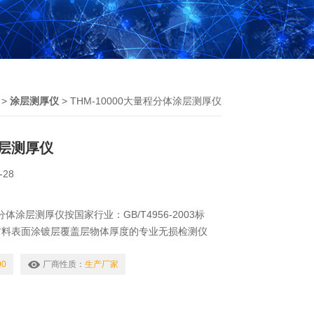
>
涂层测厚仪
> THM-10000大量程分体涂层测厚仪
层测厚仪
-28
程分体涂层测厚仪按国家行业：GB/T4956-2003标
材料表面涂镀层覆盖层物体厚度的专业无损检测仪
磁性金属基体（如：钢、铁）上非磁性覆层的厚度
粉未、喷塑，沥青，聚乙烯,镀锌、铬、铜、锢、珐
00
厂商性质：
生产厂家
防腐层，涂料等），使用简单，携带便捷。