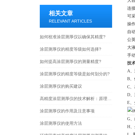
大容
连接
相关文章
可
RELEVANT ARTICLES
操
自
如何校准涂层测厚仪以确保其精度?
公英
大
涂层测厚仪的精度等级如何选择?
手动
如何提高涂层测厚仪的测量精度?
技
A
、
涂层测厚仪的精度等级是如何划分的?
B
、
涂层测厚仪的购买建议
C
、
D
、
高精度涂层测厚仪的技术解析：原理与应用
E
、
涂层测厚仪的作用及注意事项
G
、
涂层测厚仪的使用方法
H
、
I
、重