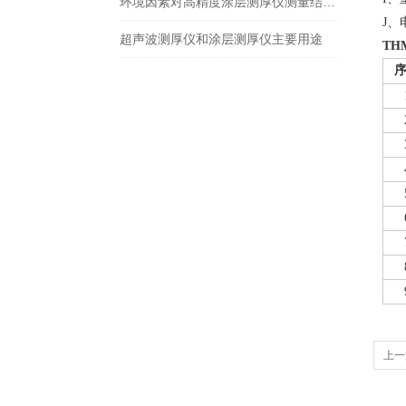
环境因素对高精度涂层测厚仪测量结果的影响
J
、
超声波测厚仪和涂层测厚仪主要用途
THM
上一