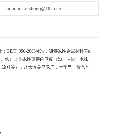
anhuachaosheng@163.com
业：
GB/T4956-2003
标准
，
测量磁性金属材料表面
钢、铁）上非磁性覆层的厚度（如：油漆、电泳、
，涂料等），超
大液晶显示屏，大字号，背光直
）