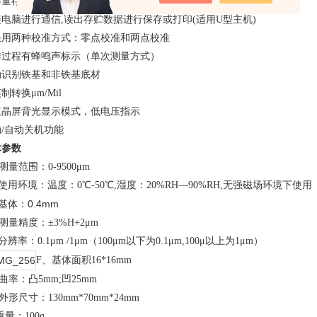
量存储可存贮2000个测量数据，分10组数据保存，可查看保存数据
电脑进行通信,读出存贮数据进行保存或打印(适用U型主机)
采用两种校准方式：零点校准和两点校准
作过程有蜂鸣声标示（单次测量方式）
动识别铁基和非铁基底材
制转换μm/Mil
液晶屏背光显示模式，低电压指示
/自动关机功能
术参数
测量范围：0-9500μm
使用环境：温度：0℃-50℃,湿度：20%RH—90%RH,无强磁场环境下使用
基体：0.4mm
测量精度：±3%H+2μm
分辨率：0.1μm /1μm（100μm以下为0.1μm,100μ以上为1μm）
F
、
基体面积
16*16mm
曲率：凸5mm;凹25mm
外形尺寸：130mm*70mm*24mm
量：100g