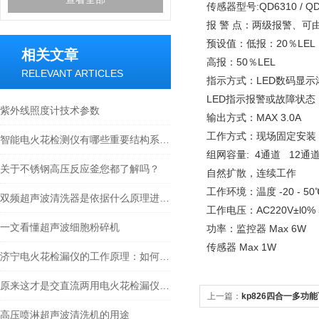
传感器型号:QD6310 / QD
报 警 点：两级报警、可
预设值：低报：20％LEL
相关文章
高报：50％LEL
RELEVANT ARTICLES
指示方式：LED数码显示
LED指示报警或故障状态
紫外线照度计技术参数
输出方式：MAX 3.0A
工作方式：现场固定安装
智能电火花检测仪有哪些重要结构系统是我们必须了解的？
组网容量: 4通道 12通道
关于不锈钢高压反应釜您都了解吗？
自然扩散，连续工作
工作环境：温度 -20 - 50
双频超声波清洗器是依据什么原理进行工作的？
工作电压：AC220V±l0% 
一文看懂超声波细胞粉碎机
功率：监控器 Max 6W
传感器 Max 1W
济宁电火花检漏仪的工作原理：如何精准定位涂层针孔与气泡缺陷
原来这才是交直流两用电火花检漏仪的正确使用方法！
上一篇：
kp826四合一多功
高压喷淋超声波清洗机的用途