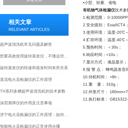
•小型、轻量、省电
有机物气体检漏仪
技术参
1.检测范围： 0-10000P
相关文章
2.安全级别： ExiaIICT4
RELEVANT ARTICLES
3.使用环境： 温度-20℃
4.贮存环境： 温度-40℃
超声波清洗机常见问题及解答
5.预热时间： ＜30s；
6.响应时间：<10s；
想要高效使用旋转蒸发仪，不懂这些可不行
7.显示方式： 液晶显示；
旋转蒸发仪的转速和蒸发时间有所关系
8.报 警 点： 蜂鸣器发音
10.待机时间： >8h；
直流电火花检漏仪的工作原理
11.重 量： 310g；
TH系列多槽超声波清洗机的技术参数
12.外形尺寸： 180mm×
11.执行标准： GB15322
涂层测厚仪的作用及注意事项
济宁电火花检漏仪的工作原理：如何精准定位涂层针孔与气泡缺陷
智能电火花检漏仪的正常使用步骤