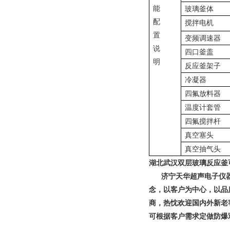
能
玻璃釜体
配
搅拌电机
置
变频调速器
说
四口釜盖
明
反应釜架子
冷凝器
四氟放料器
温度计套管
四氟搅拌杆
真空塞头
真空抽气头
湖北武汉双层玻璃反应釜
济宁天华超声电子仪
念，以客户为中心，以品
商，热忱欢迎国内外新老
可根据客户需求定做防爆