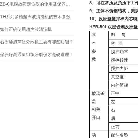
8
、可在常压及负压下工
ZB-6电缆故障定位仪的使用及保养注意事项
9
、主体不锈钢结构，美
TH系列多槽超声波清洗机的技术参数
10
、反应釜搅拌棒内芯特
HEB-50L
双层玻璃反应釜
如何正确使用超声波清洗机
基
型
号
石墨烯超声波分散机主要有哪些功能？
本
容
量
参
搅拌功率
保养好高通量组织研磨仪才是硬道理！
数
搅拌转速
搅拌力矩
真
空
度
内外筒径
玻璃釜
正中
盖
左
相关
右
开口
后
正前
功
配件名称