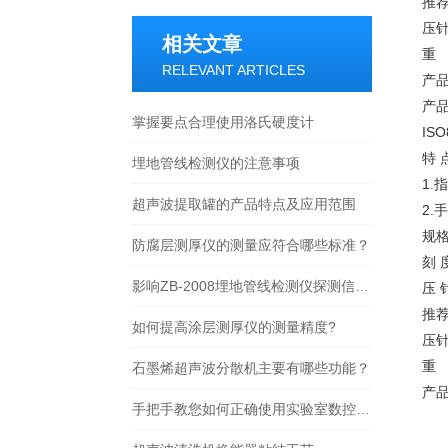
推荐
压针
相关文章
重 
RELEVANT ARTICLES
产品
产
掌握要点合理使用洛氏硬度计
IS
特 
埋地管线检测仪的注意事项
1
超声波提取罐的产品特点及应用范围
2
规
防腐层测厚仪的测量应符合哪些标准？
刻 
影响ZB-2008埋地管线检测仪探测信号的因素
压 
推荐
如何提高涂层测厚仪的测量精度?
压针
重 
石墨烯超声波分散机主要有哪些功能？
产品
手把手教您如何正确使用实验室数控超声波清洗器