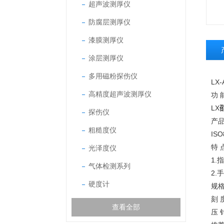
超声波测厚仪
防腐层测厚仪
漆膜测厚仪
涂层测厚仪
多用磁粉探伤仪
LX
高精度超声波测厚仪
功 
LX
探伤仪
产
粗糙度仪
IS
特 
光泽度仪
1
气体检测系列
2
硬度计
规
刻 
查看全部
压 