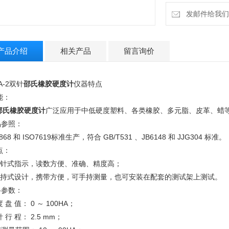
发邮件给我们：ti
产品介绍
相关产品
留言询价
-A-2双针
邵氏橡胶硬度计
仪器特点
能：
邵氏橡胶硬度计
广泛应用于中低硬度塑料、各类橡胶、多元脂、皮革、蜡
品参照：
O868 和 ISO7619标准生产，符合 GB/T531 、JB6148 和 JJG304 标准。
点：
.指针式指示，读数方便、准确、精度高；
.手持式设计，携带方便，可手持测量，也可安装在配套的测试架上测试。
格参数：
度 盘 值： 0 ～ 100HA；
针 行 程： 2.5 mm；