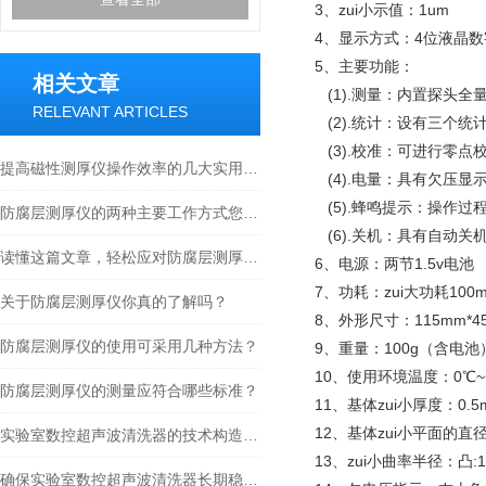
3、zui小示值：1um
4、显示方式：4位液晶
5、主要功能：
相关文章
(1).测量：内置探头全
RELEVANT ARTICLES
(2).统计：设有三个统计
(3).校准：可进行零点
提高磁性测厚仪操作效率的几大实用技巧
(4).电量：具有欠压显
(5).蜂鸣提示：操作过
防腐层测厚仪的两种主要工作方式您都了解吗？
(6).关机：具有自动关
读懂这篇文章，轻松应对防腐层测厚仪常见故障
6、电源：两节1.5v电池
7、功耗：zui大功耗100
关于防腐层测厚仪你真的了解吗？
8、外形尺寸：115mm*45
防腐层测厚仪的使用可采用几种方法？
9、重量：100g（含电池
10、使用环境温度：0℃~
防腐层测厚仪的测量应符合哪些标准？
11、基体zui小厚度：0.5
12、基体zui小平面的直
实验室数控超声波清洗器的技术构造与智能维护维修指南
13、zui小曲率半径：凸:
确保实验室数控超声波清洗器长期稳定运行的保养要点