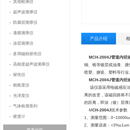
其他检测仪
超声波测厚仪
防腐层测厚仪
漆膜测厚仪
产品介绍
涂层测厚仪
多用磁粉探伤仪
MCH-2004J
管道内径
高精度超声波测厚仪
铜、铬等镀层或油漆、搪
喷塑、搪瓷、塑料等行业
探伤仪
MCH-2004J
管道内径
粗糙度仪
该仪器采用电磁感应法
离的改变，该磁回路将不
光泽度仪
的距离，即涂（镀）层厚
气体检测系列
M
CH-2004J
技术参数
硬度计
1、测量范围：0~10000u
2、测量误差：<3%±1um
查看全部