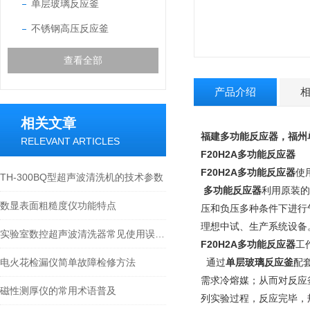
单层玻璃反应釜
不锈钢高压反应釜
查看全部
产品介绍
相关文章
福建多功能反应器，福州
RELEVANT ARTICLES
F20H2A
多功能反应器
F20H2A
多功能反应器
使
TH-300BQ型超声波清洗机的技术参数
多功能反应器
利用原装的
数显表面粗糙度仪功能特点
压和负压多种条件下进行
理想中试、生产系统设备
实验室数控超声波清洗器常见使用误区，请规避！
F20H2A
多功能反应器
工
电火花检漏仪简单故障检修方法
通过
单层玻璃反应釜
配
需求冷熔媒；从而对反应
磁性测厚仪的常用术语普及
列实验过程，反应完毕，