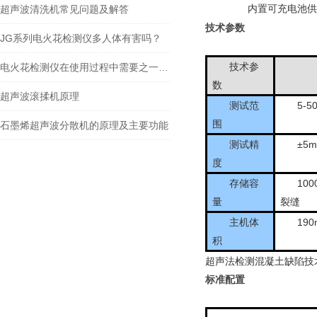
内置可充电池供
超声波清洗机常见问题及解答
技术参数
JG系列电火花检测仪多人体有害吗？
技术参
电火花检测仪在使用过程中需要之一的细节
数
超声波滚揉机原理
测试范
5-5
围
石墨烯超声波分散机的原理及主要功能
测试精
±
5
度
存储容
100
量
裂缝
主机体
19
积
超声法检测混凝土缺陷技
标准配置